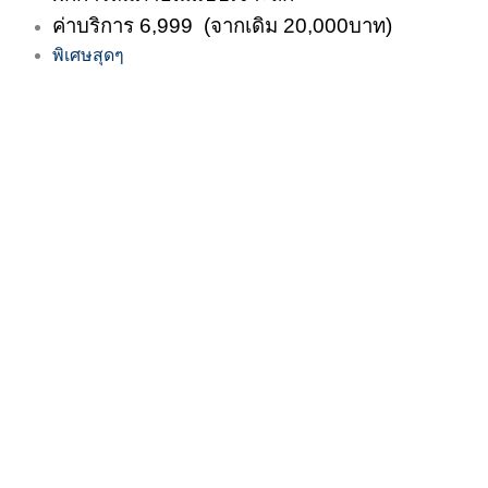
ค่าบริการ 6,999 (จากเดิม 20,000บาท)
พิเศษสุดๆ
ขั้นตอนการชำระเงิน
1. ตัดสินใจเลือกแผนที่จะขอคำปรึกษา
2. ชำระค่าที่ปรึกษาโดยการโอนเงินเข้า
บัญชีธนาคาร:
Add Line ด้วย Line id: @512zovxr
เพื่อขอรับ
หมายเลขบัญชีธนาคารสำหรับการโอนเงิน
3. เลือก วันและเวลานัดหมายผ่านทาง