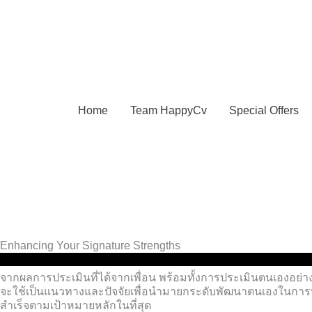
Skip
to
content
Home
Team HappyCv
Special Offers
Enhancing Your Signature Strengths
จากผลการประเมินที่ได้จากเพื่อน พร้อมทั้งการประเมินตนเองอย่างต
จะใช้เป็นแนวทางและปัจจัยเพื่อนำมายกระดับพัฒนาตนเองในการบริห
สำเร็จตามเป้าหมายหลักในที่สุด