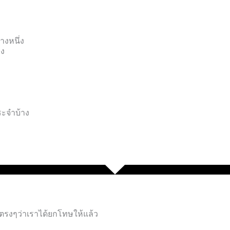
งหนึ่ง
อง
ประจำบ้าง
ารถในการแสดงออกและควบคุมต
ขาตรงๆว่าเราได้ยกโทษให้แล้ว