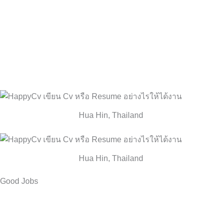
สิ่งที่ควรทำ เพราะประโยชน์ทางอ้อมคือการได้ทบทวนวิชาของ
เรา
• ให้เปิดกว้างหาความรู้นอกแหนือจากตำรา รวมทั้งการหาประสบ
การณ์อื่นๆเพิ่มเติม เช่นการฝึกงาน การเดินทางท่องเที่ยว เป็นการ
เสริมทักษะในการใช้ชีวิตจริง
• ขอให้เชื่อมั่นตนเองว่า การเรียนดี เป็นเรื่องที่ฝึกได้
Hua Hin, Thailand
Hua Hin, Thailand
Good Jobs
งานดีๆ เป็นอย่างไร
เรื่องผลตอบแทน มันไม่ใช่เป็นตัวชี้วัดอย่างเดียวว่าเป็นงานที่ดี หาก